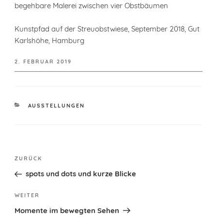
begehbare Malerei zwischen vier Obstbäumen
Kunstpfad auf der Streuobstwiese, September 2018, Gut
Karlshöhe, Hamburg
VERÖFFENTLICHT
2. FEBRUAR 2019
AM
KATEGORIEN
AUSSTELLUNGEN
Beitragsnavigation
Vorheriger
ZURÜCK
Beitrag
spots und dots und kurze Blicke
Nächster
WEITER
Beitrag
Momente im bewegten Sehen