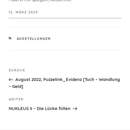
VERÖFFENTLICHT
12. MÄRZ 2023
AM
KATEGORIEN
AUSSTELLUNGEN
Beitragsnavigation
Vorheriger
ZURÜCK
Beitrag
August 2022, Puzzelink_Evidenz [Tuch – Wandlung
– Geld]
Nächster
WEITER
Beitrag
NUKLEUS II – Die Lücke füllen